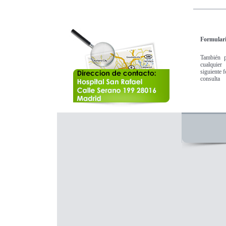
Formulari
También p
cualquier
siguiente 
consulta